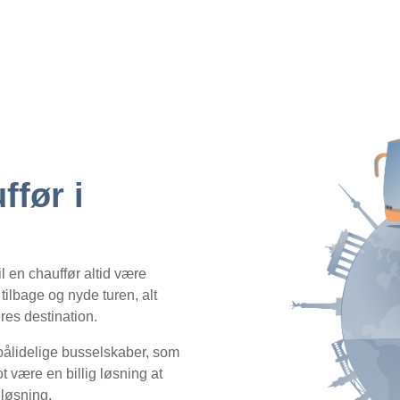
ffør i
l en chauffør altid være
 tilbage og nyde turen, alt
eres destination.
pålidelige busselskaber, som
ot være en billig løsning at
løsning.