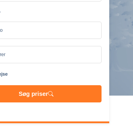
p
ejse
Søg priser