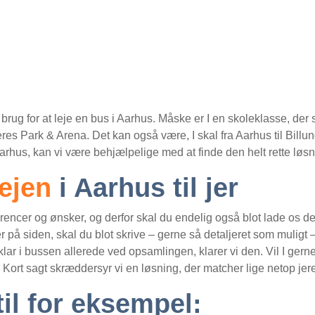
 brug for at leje en bus i Aarhus. Måske er I en skoleklasse, de
i Ceres Park & Arena. Det kan også være, I skal fra Aarhus til Bill
Aarhus, kan vi være behjælpelige med at finde den helt rette løsn
ejen
i Aarhus til jer
ncer og ønsker, og derfor skal du endelig også blot lade os det 
her på siden, skal du blot skrive – gerne så detaljeret som muligt
 klar i bussen allerede ved opsamlingen, klarer vi den. Vil I gerne 
m. Kort sagt skræddersyr vi en løsning, der matcher lige netop jer
til for eksempel: