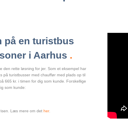
 på en turistbus
rsoner i Aarhus
.
nde den rette løsning for jer. Som et eksempel har
s på turistbusser med chauffør med plads op til
 på
665
kr. i timen for dig som kunde. Forskellige
dig som kunde:
 prisen. Læs mere om det
her
.