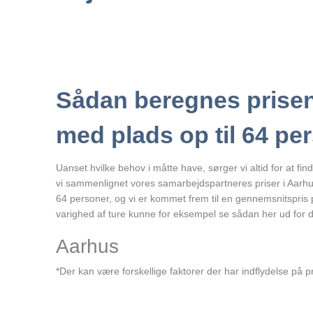
OM
OS
Job
Blog
Trustpilot
anmeldelser
Sådan beregnes prisen
Travle
Perioder
med plads op til 64 pe
Datapolitik
KONTAKT
Uanset hvilke behov i måtte have, sørger vi altid for at fi
vi sammenlignet vores samarbejdspartneres priser i Aarhu
Login
64 personer, og vi er kommet frem til en gennemsnitspris
varighed af ture kunne for eksempel se sådan her ud for 
Aarhus
*Der kan være forskellige faktorer der har indflydelse på