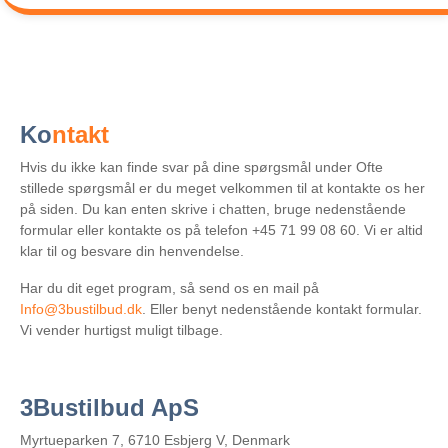
pris
og
service
Busture
i
Danmark
Ko
ntakt
Busture
til
Hvis du ikke kan finde svar på dine spørgsmål under Ofte
udlandet
stillede spørgsmål er du meget velkommen til at kontakte os her
Sådan
på siden. Du kan enten skrive i chatten, bruge nedenstående
virker
prisberegneren
formular eller kontakte os på telefon +45 71 99 08 60. Vi er altid
klar til og besvare din henvendelse.
Hjælpe
videoer
Har du dit eget program, så send os en mail på
Stop
Info@3bustilbud.dk
. Eller benyt nedenstående kontakt formular.
ved
Vi vender hurtigst muligt tilbage.
grænsebutikker
Mindre
tomkørsel
3Bustilbud ApS
Handelsbetingelser
Myrtueparken 7, 6710 Esbjerg V, Denmark