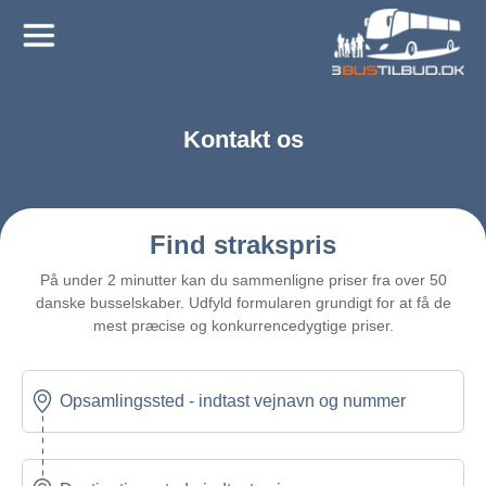
×
Menu
Skift
Sprog
Kontakt os
DANISH
Find strakspris
FOR
På under 2 minutter kan du sammenligne priser fra over 50
BUSSELSKABER
danske busselskaber. Udfyld formularen grundigt for at få de
BUSTYPER
mest præcise og konkurrencedygtige priser.
Lej
en
Minibus
Lej
en
Turistbus
Lej