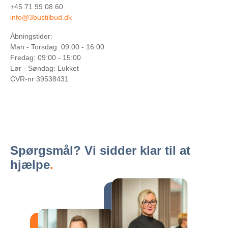
+45 71 99 08 60
OM
info@3bustilbud.dk
OS
Job
Åbningstider:
Blog
Man - Torsdag: 09:00 - 16:00
Trustpilot
Fredag: 09:00 - 15:00
anmeldelser
Lør - Søndag: Lukket
CVR-nr 39538431
Travle
Perioder
Datapolitik
KONTAKT
Login
Spørgsmål? Vi sidder
klar til at
hjælpe
.